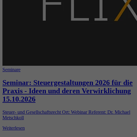
Seminare
Seminar: Steuergestaltungen 2026 für die
Praxis - Ideen und deren Verwirklichung
15.10.2026
Steuer- und Gesellschaftsrecht Ort: Webinar Referent: Dr. Michael
Metschkoll
Weiterlesen