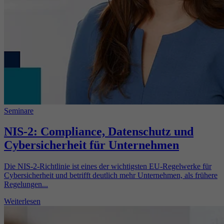
Seminare
NIS-2: Compliance, Datenschutz und
Cybersicherheit für Unternehmen
Die NIS-2-Richtlinie ist eines der wichtigsten EU-Regelwerke für
Cybersicherheit und betrifft deutlich mehr Unternehmen, als frühere
Regelungen...
Weiterlesen